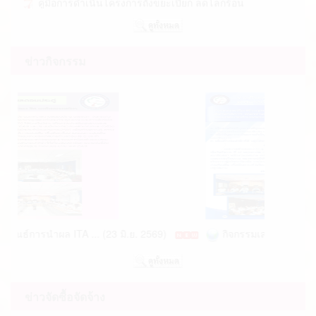
ขององค์กรปกครองส่วนท้องถิ่น ประเทศไทย... (04 มิ.ย.
2569)
แผนการจัดเก็บภาษีที่ดินและสิ่งปลูกสร้าง/ภาษีป้าย/
ค่ามูลฝอย(ค่าขยะ) ประจำปี 2569 (07 พ.ค. 2569)
ข่าวกิจกรรม
ประชาสัมพันธ์ เชิญชวนสมาชิกธนาคารขยะนำขยะ
รีไซเคิลมาจำหน่าย (06 พ.ค. 2569)
รายงานผลการดำเนินงานตามแผนปฏิบัติการป้องกัน
การทุจริตของเทศบาลตำบลดอนประดู่ พ.ศ.2... (01 พ.ค.
ประกาศสภาเทศบาลตำบลดอนประดู่ (27 ก.ค. 2569)
2569)
ผลการดำเนินงานในการมอบนโยบายและการเสริม
รายงานสรุปผลการจัดซื้อจัดจ้างของเทศบาลตำบล
สร้างความรู้ความเข้าใจให้แก่ผู้บริหารและเ... (22 เม.ย.
ดอนประดู่ ประจำปีงบประมาณ พ.ศ. 2568 (26 มิ.ย.
2569)
2569)
ประกาศเทศบาลตำบลดอนประดู่ เรื่อง นโยบายไม่รับ
สรุปผลการจัดซื้อจัดจ้างหรือการจัดหาพัสดุรายเดือน
ของขวัญ (No Gift Polacy) (16 เม.ย. 2569)
นธ์การนำผล ITA ... (23 มิ.ย. 2569)
กิจกรรมเสริมสร้างคุณธร
ประจำปีงบประมาณ พ.ศ.2569 (23 มิ.ย. 2569)
บัญชีกำหนดราคาประเมินทุนทรัพย์ของที่ดินและสิ่ง
สรุป + แบบ สขร.1 ประจำเดือนเมษายน 2569 (06
ปลุกสร้าง (ภ.ด.ส.1) ประจำปี 2569 ต... (02 มี.ค. 2569)
พ.ค. 2569)
กำหนดสมัยประชุมสภา สมัยสามัญ ประจำปี
สรุป + แบบ สขร.1 ประจำเดือนมีนาคม 2569 (07
ข่าวจัดซื้อจัดจ้าง
พ.ศ.2569 และกำหนดวันเริ่มสมัยประชุมสภาฯ สมั... (27
เม.ย. 2569)
ก.พ. 2569)