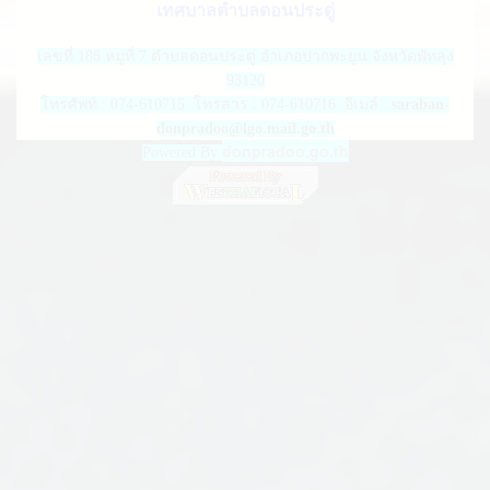
เทศบาลตำบลดอนประดู่
เลขที่ 186 หมู่ที่ 7 ตำบลดอนประดู่ อำเภอปากพะยูน จังหวัดพัทลุง
93120
โทรศัพท์ : 074-610715 โทรสาร : 074-610716 อีเมล์ :
saraban-
donpradoo@lgo.mail.go.th
donpradoo.go.th
Powered By